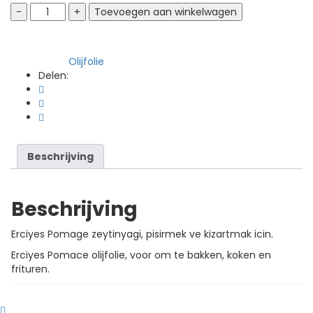
Erciyes
Toevoegen aan winkelwagen
Pomage
zeytinyagi
Vergelijk
Erciyes
Olijfolie
Categorie:
Pomage
Delen:
olijfolie
1
liter
(per
12
verkocht)
Beschrijving
quantity
Beschrijving
Erciyes Pomage zeytinyagi, pisirmek ve kizartmak icin.
Erciyes Pomace olijfolie, voor om te bakken, koken en
frituren.