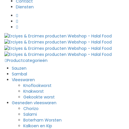
Contact
Diensten
Productcategorieën
Sauzen
Sambal
Vleeswaren
Knoflookworst
Knakworst
Gekookte worst
Gesneden vleeswaren
Chorizo
Salami
Boterham Worsten
Kalkoen en Kip