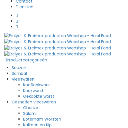
Contact
Diensten
Productcategorieën
Sauzen
Sambal
Vleeswaren
Knoflookworst
Knakworst
Gekookte worst
Gesneden vleeswaren
Chorizo
Salami
Boterham Worsten
Kalkoen en Kip