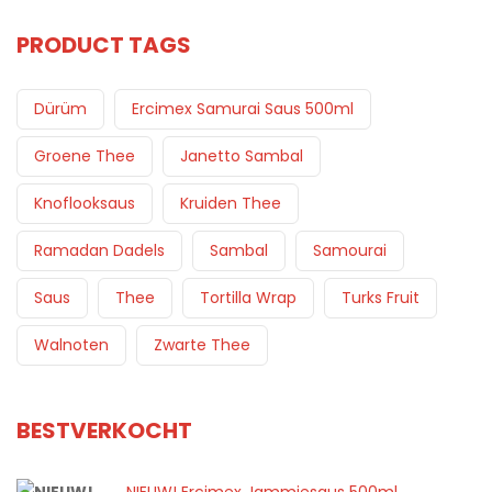
PRODUCT TAGS
Dürüm
Ercimex Samurai Saus 500ml
Groene Thee
Janetto Sambal
Knoflooksaus
Kruiden Thee
Ramadan Dadels
Sambal
Samourai
Saus
Thee
Tortilla Wrap
Turks Fruit
Walnoten
Zwarte Thee
BESTVERKOCHT
NIEUW! Ercimex Jammiesaus 500ml