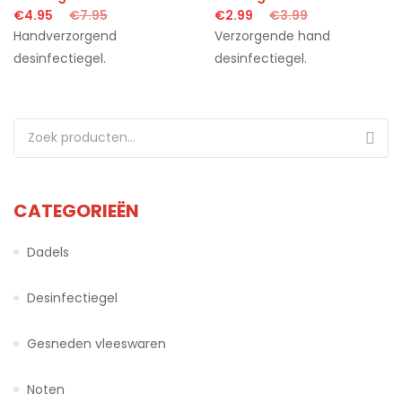
€
4.95
€
7.95
€
2.99
€
3.99
Handverzorgend
Verzorgende hand
desinfectiegel.
desinfectiegel.
Zoeken naar:
CATEGORIEËN
Dadels
Desinfectiegel
Gesneden vleeswaren
Noten